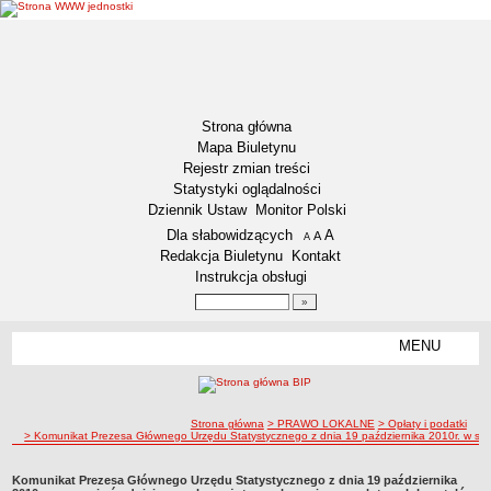
Strona główna
Mapa Biuletynu
Rejestr zmian treści
Statystyki oglądalności
Dziennik Ustaw
Monitor Polski
Menu dodatkowe
Dla słabowidzących
A
powiększ czcionkę
A
standardowy rozmiar czcionki
A
pomniejsz czcionkę
Redakcja Biuletynu
Kontakt
Instrukcja obsługi
Wyszukiwarka artykułów
Szukaj
MENU
Menu
DEKLARACJA DOSTĘPNOŚCI
AKTUALNOŚCI
Plan polowań zbiorowych
ścieżka nawigacji
Strona główna
> PRAWO LOKALNE
> Opłaty i podatki
> Komunikat Prezesa Głównego Urzędu Statystycznego z dnia 19 października 2010r. w spraw
Harmonogram odbioru odpadów na 2023 rok.
Konkursy ofert
Komunikat Prezesa Głównego Urzędu Statystycznego z dnia 19 października