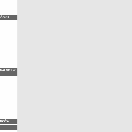
RÓDKU
NALNEJ W
ORCÓW