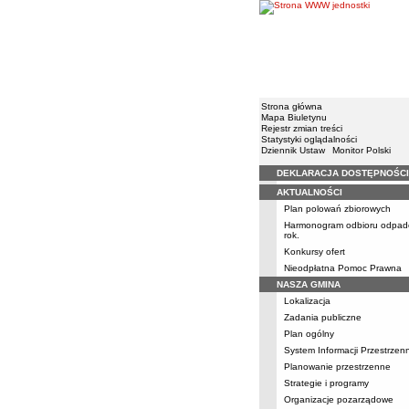
Strona główna
Mapa Biuletynu
Rejestr zmian treści
Statystyki oglądalności
Dziennik Ustaw
Monitor Polski
DEKLARACJA DOSTĘPNOŚCI
Menu
AKTUALNOŚCI
Plan polowań zbiorowych
Harmonogram odbioru odpad
rok.
Konkursy ofert
Nieodpłatna Pomoc Prawna
NASZA GMINA
Lokalizacja
Zadania publiczne
Plan ogólny
System Informacji Przestrzen
Planowanie przestrzenne
Strategie i programy
Organizacje pozarządowe