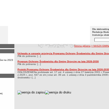
Gmina 
Menu dodatko
Dla słabowidz
Redakcja Biul
Instrukcja obsł
Wyszukiwarka 
Szukaj
ścieżka nawigacji
Strona główna
> NASZA GMIN
Program Ochrony Środowiska
Uchwała w sprawie przyjęcia Programu Ochrony Środowiska dla Gminy Drzy
Program Ochrony Środowiska
Plik do pobrania: [...]
ów na 2023
Program Ochrony Środowiska dla Gminy Drzycim na lata 2026-2030
Plik do pobrania: [...]
Projekt Programu Ochrony Środowiska dla Gminy Drzycim na lata 2026-203
OGŁOSZENIENa podstawie art. 17 ust. 4 ustawy z dnia 27 kwietnia 2001 r. Prawo 
z 2025 r., poz. 647 ze zm.) oraz art. 39 ust. 1 ustawy z dnia 3 października 2008 
środowisku i [...]
metryczka
nej