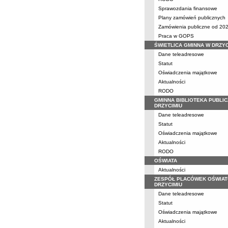
Sprawozdania finansowe
Plany zamówień publicznych
Zamówienia publiczne od 202
Praca w GOPS
ŚWIETLICA GMINNA W DRZYC
Dane teleadresowe
Statut
Oświadczenia majątkowe
Aktualności
RODO
GMINNA BIBLIOTEKA PUBLI
DRZYCIMIU
Dane teleadresowe
Statut
Oświadczenia majątkowe
Aktualności
RODO
OŚWIATA
Aktualności
ZESPÓŁ PLACÓWEK OŚWIA
DRZYCIMIU
Dane teleadresowe
Statut
Oświadczenia majątkowe
Aktualności