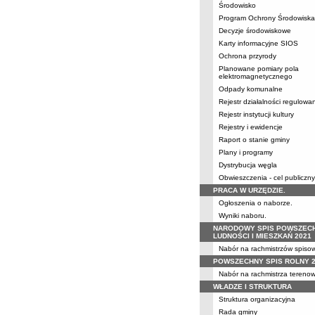
Środowisko
Program Ochrony Środowiska
Decyzje środowiskowe
Karty informacyjne SIOS
Ochrona przyrody
Planowane pomiary pola
elektromagnetycznego
Odpady komunalne
Rejestr działalności regulowa
Rejestr instytucji kultury
Rejestry i ewidencje
Raport o stanie gminy
Plany i programy
Dystrybucja węgla
Obwieszczenia - cel publiczny
PRACA W URZĘDZIE.
Ogłoszenia o naborze.
Wyniki naboru.
NARODOWY SPIS POWSZEC
LUDNOŚCI I MIESZKAŃ 2021
Nabór na rachmistrzów spiso
POWSZECHNY SPIS ROLNY 
Nabór na rachmistrza tereno
WŁADZE I STRUKTURA
Struktura organizacyjna
Rada gminy