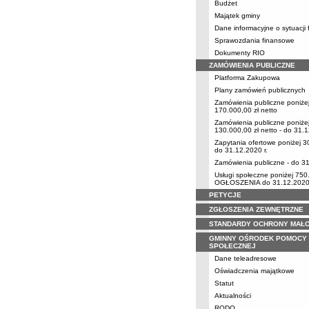
Budżet
Majątek gminy
Dane informacyjne o sytuacji 
Sprawozdania finansowe
Dokumenty RIO
ZAMÓWIENIA PUBLICZNE
Platforma Zakupowa
Plany zamówień publicznych
Zamówienia publiczne poniże
170.000,00 zł netto
Zamówienia publiczne poniże
130.000,00 zł netto - do 31.1
Zapytania ofertowe poniżej 3
do 31.12.2020 r.
Zamówienia publiczne - do 31
Usługi społeczne poniżej 750
OGŁOSZENIA do 31.12.2020 
PETYCJE
ZGŁOSZENIA ZEWNĘTRZNE
STANDARDY OCHRONY MAŁO
GMINNY OŚRODEK POMOCY
SPOŁECZNEJ
Dane teleadresowe
Oświadczenia majątkowe
Statut
Aktualności
RODO