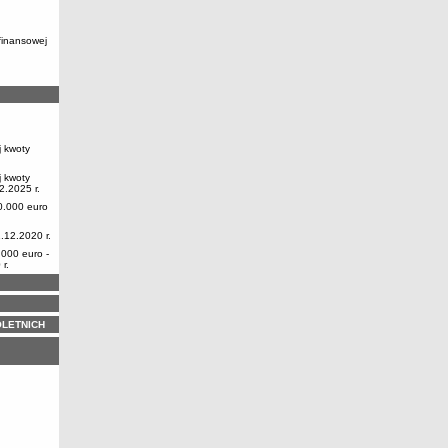
finansowej
j kwoty
j kwoty
2.2025 r.
0.000 euro
.12.2020 r.
.000 euro -
r.
LETNICH