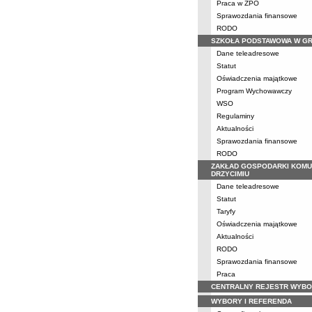
Praca w ZPO
Sprawozdania finansowe
RODO
SZKOŁA PODSTAWOWA W G
Dane teleadresowe
Statut
Oświadczenia majątkowe
Program Wychowawczy
WSO
Regulaminy
Aktualności
Sprawozdania finansowe
RODO
ZAKŁAD GOSPODARKI KOMU
DRZYCIMIU
Dane teleadresowe
Statut
Taryfy
Oświadczenia majątkowe
Aktualności
RODO
Sprawozdania finansowe
Praca
CENTRALNY REJESTR WYB
WYBORY I REFERENDA