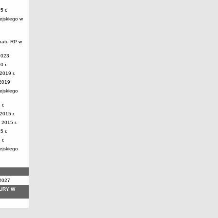
 r.
ejskiego w
natu RP w
2023
 r.
2019 r.
.2019
ejskiego
r.
2015 r.
2015 r.
 r.
r.
ejskiego
2027
URY W