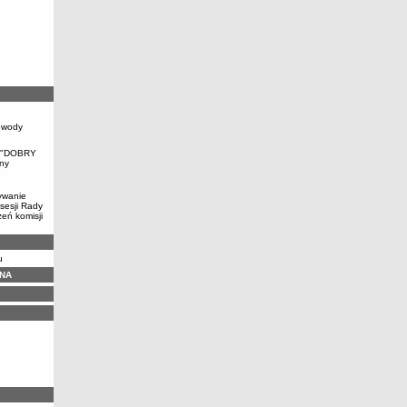
owody
, "DOBRY
ny
ywanie
sesji Rady
eń komisji
u
NA