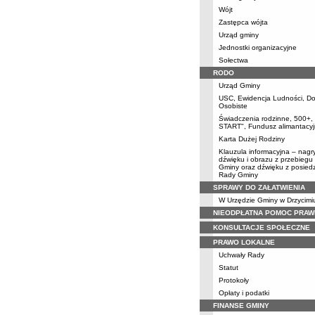
Wójt
Zastępca wójta
Urząd gminy
Jednostki organizacyjne
Sołectwa
RODO
Urząd Gminy
USC, Ewidencja Ludności, D
Osobiste
Świadczenia rodzinne, 500+
START", Fundusz alimantacyj
Karta Dużej Rodziny
Klauzula informacyjna – nagr
dźwięku i obrazu z przebiegu 
Gminy oraz dźwięku z posiedz
Rady Gminy
SPRAWY DO ZAŁATWIENIA
W Urzędzie Gminy w Drzycimi
NIEODPŁATNA POMOC PRAW
KONSULTACJE SPOŁECZNE
PRAWO LOKALNE
Uchwały Rady
Statut
Protokoły
Opłaty i podatki
FINANSE GMINY