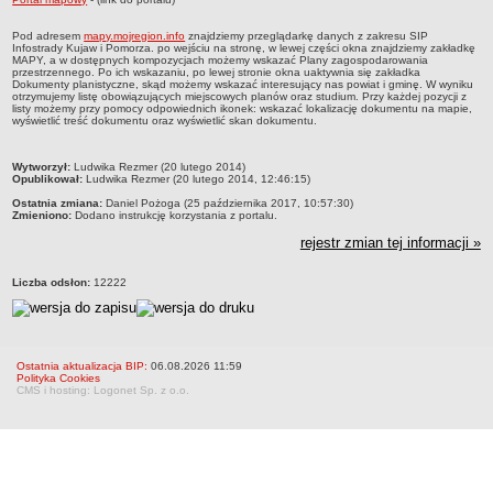
Nieodpłatna Pomoc Prawna
Pod adresem
mapy.mojregion.info
znajdziemy przeglądarkę danych z zakresu SIP
NASZA GMINA
Infostrady Kujaw i Pomorza. po wejściu na stronę, w lewej części okna znajdziemy zakładkę
MAPY, a w dostępnych kompozycjach możemy wskazać Plany zagospodarowania
Lokalizacja
przestrzennego. Po ich wskazaniu, po lewej stronie okna uaktywnia się zakładka
Dokumenty planistyczne, skąd możemy wskazać interesujący nas powiat i gminę. W wyniku
Zadania publiczne
otrzymujemy listę obowiązujących miejscowych planów oraz studium. Przy każdej pozycji z
listy możemy przy pomocy odpowiednich ikonek: wskazać lokalizację dokumentu na mapie,
Plan ogólny
wyświetlić treść dokumentu oraz wyświetlić skan dokumentu.
System Informacji Przestrzennej
metryczka
Wytworzył:
Ludwika Rezmer (20 lutego 2014)
Planowanie przestrzenne
Opublikował:
Ludwika Rezmer (20 lutego 2014, 12:46:15)
Ostatnia zmiana:
Daniel Pożoga (25 października 2017, 10:57:30)
Strategie i programy
Zmieniono:
Dodano instrukcję korzystania z portalu.
Organizacje pozarządowe
rejestr zmian tej informacji »
Środowisko
Liczba odsłon:
12222
Program Ochrony Środowiska
Decyzje środowiskowe
Karty informacyjne SIOS
Ostatnia aktualizacja BIP:
06.08.2026 11:59
Ochrona przyrody
Polityka Cookies
CMS i hosting: Logonet Sp. z o.o.
Planowane pomiary pola elektromagnetycznego
Odpady komunalne
Rejestr działalności regulowanej