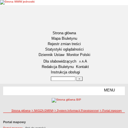
Strona główna
Mapa Biuletynu
Rejestr zmian treści
Statystyki oglądalności
Dziennik Ustaw
Monitor Polski
Menu dodatkowe
Dla słabowidzących
A
powiększ czcionkę
A
standardowy rozmiar czcionki
A
pomniejsz czcionkę
Redakcja Biuletynu
Kontakt
Instrukcja obsługi
Wyszukiwarka artykułów
Szukaj
MENU
Menu
DEKLARACJA DOSTĘPNOŚCI
AKTUALNOŚCI
Plan polowań zbiorowych
ścieżka nawigacji
Strona główna
> NASZA GMINA
> System Informacji Przestrzennej
> Portal mapowy
Harmonogram odbioru odpadów na 2023 rok.
Portal mapowy
Konkursy ofert
Portal mapowy
- (link do portalu)