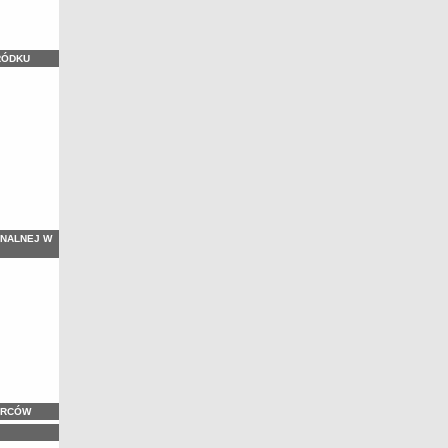
RÓDKU
NALNEJ W
ORCÓW