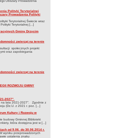
ategii Obszary Prowadzenia
nia Polityki Terytorialnej
szary Prowadzenia Polityki
yki Terytorialnej Świecie wraz
tyki Terytorialnej [...]
acyjnych Gminy Drzycim
domności zwierząt na terenie
ultacji społecznych projekt
nymi oraz zapobiegania
domności zwierząt na terenie
TEGII ROZWOJU GMINY
021-2027”.
 na lata 2021-2027”. Zgodnie z
ju (Dz.U. z 2021 r. poz. [...]
trum Kultury i Rozwoju w
ie budowy Gminnej Biblioteki
iety, która dostępna jest w [...]
ach od 9.06. do 30.06.2014 r.
b. W wyniku przeprowadzonych
rawie ustalenia znaku