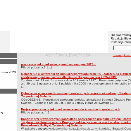
Gmina 
Menu dodatko
Dla słabowidz
Redakcja Biul
Instrukcja obsł
Wyszukiwarka 
Szukaj
ścieżka nawig
Strona główn
KONSULTACJE SPOŁECZNE
program opieki nad zwierzętami bezdomnymi 2026 r.
KONSULTACJE SPOŁECZNE
Plik do pobrania:1. [...]
ów na 2023
Ogłoszenie o wyłożeniu do publicznego wglądu projektu „Założeń do planu za
elektryczną i paliwa gazowe dla Gminy Drzycim na lata 2025-2039”
Zgodnie z art. 19 ust. 6 ustawy z dnia 10 kwietnia 1997 r. Prawo energetyczne (D
art. 39 ust. 1 ustawy z dnia 3 października 2008 r. o udostępnianiu informacji o ś
[...]
Ogłoszenie w sprawie Konsultacji społecznych projektu aktualizacji Strateg
Terytorialnej Świecie.
OGŁOSZENIE Konsultacje społeczne projektu aktualizacji Strategii Obszaru Prowa
Świecie. Zgodnie z art. 36 ust. 8 pkt 4 ustawy z dnia 28 kwietnia [...]
Projekt programu opieki nad zwierzętami do konsultacji społecznych
nej
Plik do pobrania: [...]
Raport z przeprowadzonych konsultacji społecznych projektu Strategii Obsz
Terytorialnej Świecie wraz z Prognozą oddziaływania na środowisko projektu
Prowadzenia Polityki Terytorialnej Świecie
W związku z przeprowadzonymi konsultacjami społecznymi projektu Strategii Obsz