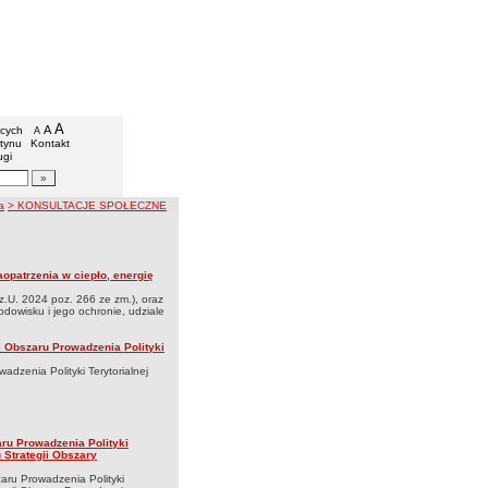
Drzycim
we
A
powiększ czcionkę
A
standardowy rozmiar czcionki
ących
A
pomniejsz czcionkę
etynu
Kontakt
ugi
artykułów
acji
a
> KONSULTACJE SPOŁECZNE
opatrzenia w ciepło, energię
z.U. 2024 poz. 266 ze zm.), oraz
rodowisku i jego ochronie, udziale
ii Obszaru Prowadzenia Polityki
dzenia Polityki Terytorialnej
aru Prowadzenia Polityki
 Strategii Obszary
aru Prowadzenia Polityki