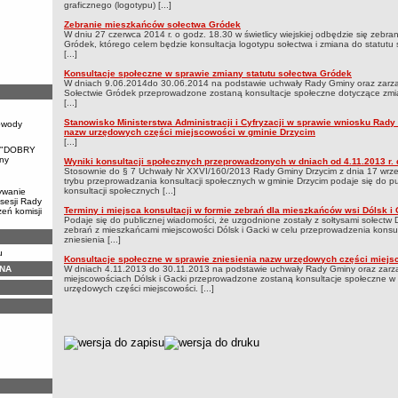
graficznego (logotypu) [...]
Zebranie mieszkańców sołectwa Gródek
W dniu 27 czerwca 2014 r. o godz. 18.30 w świetlicy wiejskiej odbędzie się zebr
Gródek, którego celem będzie konsultacja logotypu sołectwa i zmiana do statutu s
[...]
Konsultacje społeczne w sprawie zmiany statutu sołectwa Gródek
W dniach 9.06.2014do 30.06.2014 na podstawie uchwały Rady Gminy oraz zarzą
Sołectwie Gródek przeprowadzone zostaną konsultacje społeczne dotyczące zmi
[...]
Stanowisko Ministerstwa Administracji i Cyfryzacji w sprawie wniosku Rady
owody
nazw urzędowych części miejscowości w gminie Drzycim
[...]
, "DOBRY
ny
Wyniki konsultacji społecznych przeprowadzonych w dniach od 4.11.2013 r. d
Stosownie do § 7 Uchwały Nr XXVI/160/2013 Rady Gminy Drzycim z dnia 17 wrześ
trybu przeprowadzania konsultacji społecznych w gminie Drzycim podaje się do pu
konsultacji społecznych [...]
ywanie
sesji Rady
Terminy i miejsca konsultacji w formie zebrań dla mieszkańców wsi Dólsk i 
eń komisji
Podaje się do publicznej wiadomości, że uzgodnione zostały z sołtysami sołectw Dó
zebrań z mieszkańcami miejscowości Dólsk i Gacki w celu przeprowadzenia konsul
zniesienia [...]
u
Konsultacje społeczne w sprawie zniesienia nazw urzędowych części miejs
NA
W dniach 4.11.2013 do 30.11.2013 na podstawie uchwały Rady Gminy oraz zarz
miejscowościach Dólsk i Gacki przeprowadzone zostaną konsultacje społeczne w k
urzędowych części miejscowości. [...]
metryczka