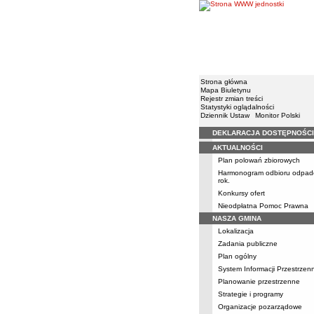
Strona główna
Mapa Biuletynu
Rejestr zmian treści
Statystyki oglądalności
Dziennik Ustaw
Monitor Polski
DEKLARACJA DOSTĘPNOŚCI
Menu
AKTUALNOŚCI
Plan polowań zbiorowych
Harmonogram odbioru odpad
rok.
Konkursy ofert
Nieodpłatna Pomoc Prawna
NASZA GMINA
Lokalizacja
Zadania publiczne
Plan ogólny
System Informacji Przestrzen
Planowanie przestrzenne
Strategie i programy
Organizacje pozarządowe