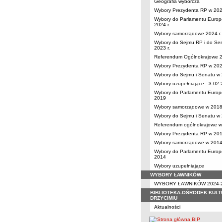
Geografia wyborcza
Wybory Prezydenta RP w 2025
Wybory do Parlamentu Europ
2024 r.
Wybory samorządowe 2024 r.
Wybory do Sejmu RP i do Se
2023 r.
Referendum Ogólnokrajowe 
Wybory Prezydenta RP w 2020
Wybory do Sejmu i Senatu w 
Wybory uzupełniające - 3.02
Wybory do Parlamentu Europ
2019
Wybory samorządowe w 2018 
Wybory do Sejmu i Senatu w 
Referendum ogólnokrajowe w 
Wybory Prezydenta RP w 2015
Wybory samorządowe w 2014 
Wybory do Parlamentu Europ
2014
Wybory uzupełniające
WYBORY ŁAWNIKÓW
WYBORY ŁAWNIKÓW 2024-
BIBLIOTEKA-OŚRODEK KULT
DRZYCIMIU
Aktualności