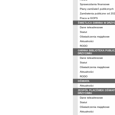
Sprawozdania finansowe
Plany zamówień publicznych
Zamówienia publiczne od 202
Praca w GOPS
ŚWIETLICA GMINNA W DRZYC
Dane teleadresowe
Statut
Oświadczenia majątkowe
Aktualności
RODO
GMINNA BIBLIOTEKA PUBLI
DRZYCIMIU
Dane teleadresowe
Statut
Oświadczenia majątkowe
Aktualności
RODO
OŚWIATA
Aktualności
ZESPÓŁ PLACÓWEK OŚWIA
DRZYCIMIU
Dane teleadresowe
Statut
Oświadczenia majątkowe
Aktualności