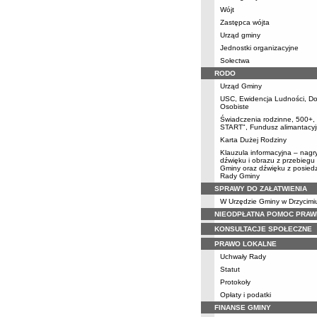
Wójt
Zastępca wójta
Urząd gminy
Jednostki organizacyjne
Sołectwa
RODO
Urząd Gminy
USC, Ewidencja Ludności, D
Osobiste
Świadczenia rodzinne, 500+
START", Fundusz alimantacyj
Karta Dużej Rodziny
Klauzula informacyjna – nagr
dźwięku i obrazu z przebiegu 
Gminy oraz dźwięku z posiedz
Rady Gminy
SPRAWY DO ZAŁATWIENIA
W Urzędzie Gminy w Drzycimi
NIEODPŁATNA POMOC PRAW
KONSULTACJE SPOŁECZNE
PRAWO LOKALNE
Uchwały Rady
Statut
Protokoły
Opłaty i podatki
FINANSE GMINY