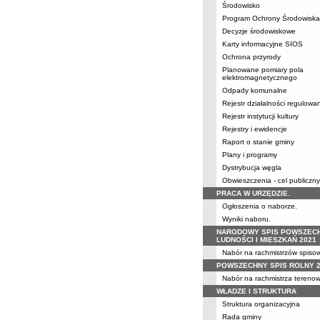
Środowisko
Program Ochrony Środowiska
Decyzje środowiskowe
Karty informacyjne SIOS
Ochrona przyrody
Planowane pomiary pola
elektromagnetycznego
Odpady komunalne
Rejestr działalności regulowa
Rejestr instytucji kultury
Rejestry i ewidencje
Raport o stanie gminy
Plany i programy
Dystrybucja węgla
Obwieszczenia - cel publiczny
PRACA W URZĘDZIE.
Ogłoszenia o naborze.
Wyniki naboru.
NARODOWY SPIS POWSZEC
LUDNOŚCI I MIESZKAŃ 2021
Nabór na rachmistrzów spiso
POWSZECHNY SPIS ROLNY 
Nabór na rachmistrza tereno
WŁADZE I STRUKTURA
Struktura organizacyjna
Rada gminy