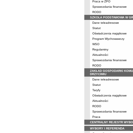
Praca w ZPO
Sprawozdania finansowe
RODO
SZKOŁA PODSTAWOWA W G
Dane teleadresowe
Statut
Oświadczenia majątkowe
Program Wychowawczy
WSO
Regulaminy
Aktualności
Sprawozdania finansowe
RODO
ZAKŁAD GOSPODARKI KOMU
DRZYCIMIU
Dane teleadresowe
Statut
Taryfy
Oświadczenia majątkowe
Aktualności
RODO
Sprawozdania finansowe
Praca
CENTRALNY REJESTR WYB
WYBORY I REFERENDA