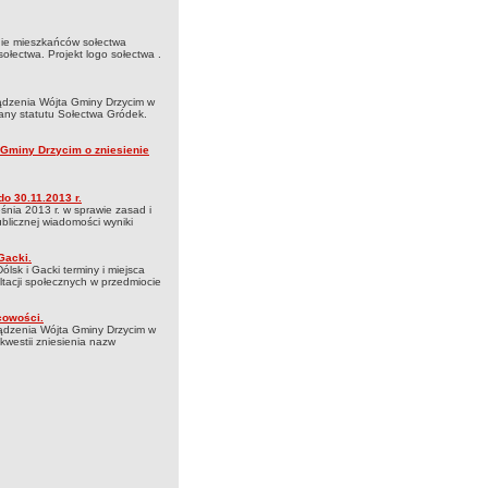
anie mieszkańców sołectwa
ołectwa. Projekt logo sołectwa .
dzenia Wójta Gminy Drzycim w
any statutu Sołectwa Gródek.
 Gminy Drzycim o zniesienie
o 30.11.2013 r.
nia 2013 r. w sprawie zasad i
blicznej wiadomości wyniki
Gacki.
lsk i Gacki terminy i miejsca
tacji społecznych w przedmiocie
cowości.
ądzenia Wójta Gminy Drzycim w
westii zniesienia nazw