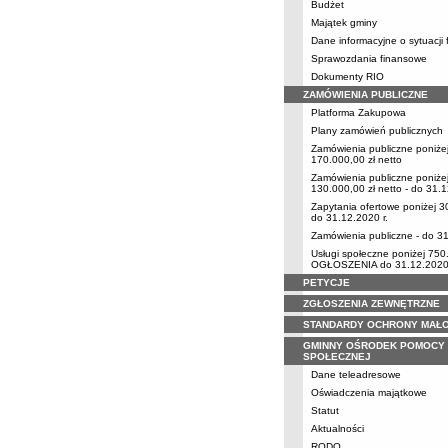
Budżet
Majątek gminy
Dane informacyjne o sytuacji 
Sprawozdania finansowe
Dokumenty RIO
ZAMÓWIENIA PUBLICZNE
Platforma Zakupowa
Plany zamówień publicznych
Zamówienia publiczne poniże
170.000,00 zł netto
Zamówienia publiczne poniże
130.000,00 zł netto - do 31.1
Zapytania ofertowe poniżej 3
do 31.12.2020 r.
Zamówienia publiczne - do 31
Usługi społeczne poniżej 750
OGŁOSZENIA do 31.12.2020 
PETYCJE
ZGŁOSZENIA ZEWNĘTRZNE
STANDARDY OCHRONY MAŁO
GMINNY OŚRODEK POMOCY
SPOŁECZNEJ
Dane teleadresowe
Oświadczenia majątkowe
Statut
Aktualności
RODO