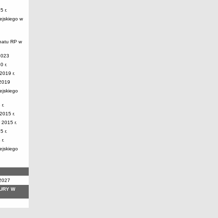
 r.
ejskiego w
natu RP w
2023
 r.
2019 r.
.2019
ejskiego
r.
2015 r.
2015 r.
 r.
r.
ejskiego
2027
URY W