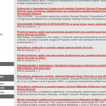
Terytorialnej Świecie wraz z Prognozą oddziaływania na środowisko projektu Str
Polityki Terytorialnej Świecie w [...]
Ogłoszenie o konsultacjach społecznych projektu Strategii Obszaru Prowadze
Świecie wraz z Prognozą oddziaływania na środowisko projektu Strategii Ob
Terytorialnej Świecie
OGŁOSZENIE Konsultacje społeczne projektu Strategii Obszaru Prowadzenia Polit
z Prognozą oddziaływania na środowisko projektu Strategii Obszary Prowadzenia Poli
OGŁOSZENIE KONSULTACJI SPOŁECZNYCH na temat zmian granic administr
Pliki do pobrania: [...]
Projekt programu opieki nad zwierzętami bezdomnymi oraz zapobiegania bez
nej
gminy Drzycim na 2024 r.
Wypełniając obowiązek art. 11a ustawy o ochronie zwierząt przekazujemy do kons
uchwały w sprawie w sprawie przyjęcia Programu opieki nad zwierzętami bezdom
bezdomności [...]
Konsultacje społeczne w sprawie statutu sołectw Gminy Drzycim.
Plik do pobrania: [...]
Projekt programu opieki nad zwierzętami bezdomnymi oraz zapobiegania bez
gminy Drzycim na 2023 r.
Plik do pobrania: [...]
SPRAWOZDANIE Z PRZEBIEGU I WYNIKÓW KONSULTACJI PROJEKTU STRA
DRZYCIM NA LATA 2021-2027
Plik do pobrania: [...]
Konsultacje społeczne projektu „Strategii Rozwoju Gminy Drzycim na lata 2
HNY
OGŁOSZENIE Konsultacje społeczne projektu „Strategii Rozwoju Gminy Drzycim
art. 6 ust. 3 ustawy z dnia 6 grudnia 2006 r. o zasadach prowadzenia polityki rozwo
wych
Konsultacje społeczne w sprawie budowy Gminnej Biblioteki Publicznej Cen
2020
Gminie Drzycim
Szanowni Państwo, publikujemy ogłoszenie o konsultacjach społecznych w spraw
wego
Publicznej Centrum Kultury i Rozwoju w Gminie Drzycim. Prosimy o wypełnienie ank
Wyniki konsultacji społecznych przeprowadzonych w Sołectwie Gródek w dni
Wg załączonej listy obecności i listy uwag w konsultacjach udział wzięło 80 osó
konsultacji podjęta została Uchwała Zebrania Wiejskiego z dnia 27.06.2014 w sp