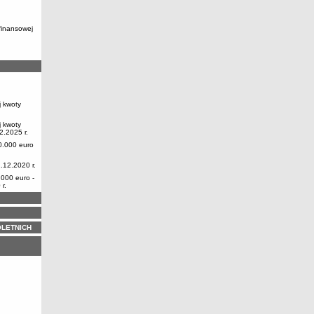
finansowej
j kwoty
j kwoty
2.2025 r.
0.000 euro
.12.2020 r.
.000 euro -
r.
LETNICH