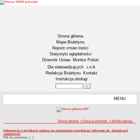
Strona główna
Mapa Biuletynu
Rejestr zmian treści
Statystyki oglądalności
Dziennik Ustaw
Monitor Polski
Menu dodatkowe
Dla słabowidzących
A
powiększ czcionkę
A
standardowy rozmiar czcionki
A
pomniejsz czcionkę
Redakcja Biuletynu
Kontakt
Instrukcja obsługi
Wyszukiwarka artykułów
Szukaj
MENU
Menu
DEKLARACJA DOSTĘPNOŚCI
AKTUALNOŚCI
Plan polowań zbiorowych
ścieżka nawigacji
Strona główna
> Praca w urzędzie.
> Wyniki naboru.
Harmonogram odbioru odpadów na 2023 rok.
Wyniki naboru.
Informacja o wynikach naboru na stanowisko urzędnicze referenta ds. świadczeń
Wyniki naboru.
rodzinnych
Konkursy ofert
Plik do pobrania: [...]