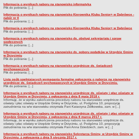
Nieodpłatna Pomoc Prawna
Informacja o wynikach naboru na stanowisko informatyka
Plik do pobrania: [...]
NASZA GMINA
Informacja o wynikach naboru na stanowisko Kierownika Klubu Senior+ w Dąbrówce -
Lokalizacja
nabór nr II
Plik do pobrania: [...]
Zadania publiczne
Informacja o wynikach naboru na stanowisko Kierownika Klubu Senior+ w Dąbrówce
Plik do pobrania: [...]
Plan ogólny
Informacja o wynikach naboru na stanowisko ds. obsługi sekretariatu i spraw
społecznych
System Informacji Przestrzennej
Plik do pobrania: [...]
Planowanie przestrzenne
Informacja o wynikach naboru na stanowisko ds. poboru podatków w Urzędzie Gminy
w Drzycimiu
Strategie i programy
Plik do pobrania: [...]
Informacja o wynikach naboru na stanowisko urzędnicze ds. świadczeń
Organizacje pozarządowe
wychowawczych
Plik do pobrania: [...]
Środowisko
Lista osób spełniających wymagania formalne ogłoszenia o naborze na stanowisko
Program Ochrony Środowiska
urzędnicze ds. świadczeń wychowawczych w Urzędzie Gminy w Drzycimiu.
Plik do pobrania: [...]
Decyzje środowiskowe
Informacja o wynikach naboru na stanowisko urzędnicze ds. oświaty i płac oświaty w
Urzędzie Gminy w Drzycimiu, z ogłoszenia z dnia 8 maja 2018 r.
Karty informacyjne SIOS
Informuję, że w wyniku zakończenia procedury naboru na stanowisko urzędnicze ds.
oświaty i płac oświaty w Urzędzie Gminy w Drzycimiu, ul. Podgórna 10, propozycję
Ochrona przyrody
zatrudnienia na w/w stanowisku otrzymała Pani Katarzyna Ziółkowska, zam. w [...]
Informacja o wynikach naboru na stanowisko urzędnicze ds. oświaty i płac oświaty w
Planowane pomiary pola elektromagnetycznego
Urzędzie Gminy w Drzycimiu, z ogłoszenia z dnia 8 marca 2017 r.
Informuję, że w wyniku zakończenia procedury naboru na stanowisko urzędnicze ds.
Odpady komunalne
oświaty i płac oświaty w Urzędzie Gminy w Drzycimiu, ul. Podgórna 10, propozycję
zatrudnienia na w/w stanowisku otrzymała Pani Anna Dziedziech, zam. w [...]
Rejestr działalności regulowanej
Informacja o wynikach naboru na stanowisko Sekretarza Gminy, w Urzędzie Gminy w
Drzycimiu, z ogłoszenia z dnia 9 stycznia 2017 r.