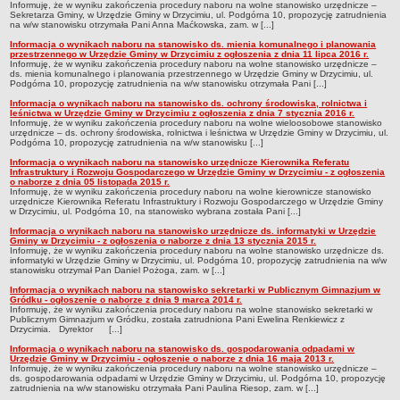
Rejestr instytucji kultury
Informuję, że w wyniku zakończenia procedury naboru na wolne stanowisko urzędnicze –
Sekretarza Gminy, w Urzędzie Gminy w Drzycimiu, ul. Podgórna 10, propozycję zatrudnienia
Rejestry i ewidencje
na w/w stanowisku otrzymała Pani Anna Maćkowska, zam. w [...]
Informacja o wynikach naboru na stanowisko ds. mienia komunalnego i planowania
Raport o stanie gminy
przestrzennego w Urzędzie Gminy w Drzycimiu z ogłoszenia z dnia 11 lipca 2016 r.
Informuję, że w wyniku zakończenia procedury naboru na wolne stanowisko urzędnicze –
Plany i programy
ds. mienia komunalnego i planowania przestrzennego w Urzędzie Gminy w Drzycimiu, ul.
Podgórna 10, propozycję zatrudnienia na w/w stanowisku otrzymała Pani [...]
Dystrybucja węgla
Informacja o wynikach naboru na stanowisko ds. ochrony środowiska, rolnictwa i
leśnictwa w Urzędzie Gminy w Drzycimiu z ogłoszenia z dnia 7 stycznia 2016 r.
Obwieszczenia - cel publiczny
Informuję, że w wyniku zakończenia procedury naboru na wolne wieloosobowe stanowisko
urzędnicze – ds. ochrony środowiska, rolnictwa i leśnictwa w Urzędzie Gminy w Drzycimiu, ul.
PRACA W URZĘDZIE.
Podgórna 10, propozycję zatrudnienia na w/w stanowisku [...]
Ogłoszenia o naborze.
Informacja o wynikach naboru na stanowisko urzędnicze Kierownika Referatu
Infrastruktury i Rozwoju Gospodarczego w Urzędzie Gminy w Drzycimiu - z ogłoszenia
Wyniki naboru.
o naborze z dnia 05 listopada 2015 r.
Informuję, że w wyniku zakończenia procedury naboru na wolne kierownicze stanowisko
NARODOWY SPIS POWSZECHNY LUDNOŚCI I MIESZKAŃ 2021
urzędnicze Kierownika Referatu Infrastruktury i Rozwoju Gospodarczego w Urzędzie Gminy
w Drzycimiu, ul. Podgórna 10, na stanowisko wybrana została Pani [...]
Nabór na rachmistrzów spisowych
Informacja o wynikach naboru na stanowisko urzędnicze ds. informatyki w Urzędzie
POWSZECHNY SPIS ROLNY 2020
Gminy w Drzycimiu - z ogłoszenia o naborze z dnia 13 stycznia 2015 r.
Informuję, że w wyniku zakończenia procedury naboru na wolne stanowisko urzędnicze ds.
Nabór na rachmistrza terenowego
informatyki w Urzędzie Gminy w Drzycimiu, ul. Podgórna 10, propozycję zatrudnienia na w/w
stanowisku otrzymał Pan Daniel Pożoga, zam. w [...]
WŁADZE I STRUKTURA
Informacja o wynikach naboru na stanowisko sekretarki w Publicznym Gimnazjum w
Struktura organizacyjna
Gródku - ogłoszenie o naborze z dnia 9 marca 2014 r.
Informuję, że w wyniku zakończenia procedury naboru na wolne stanowisko sekretarki w
Rada gminy
Publicznym Gimnazjum w Gródku, została zatrudniona Pani Ewelina Renkiewicz z
Drzycimia. Dyrektor [...]
Wójt
Informacja o wynikach naboru na stanowisko ds. gospodarowania odpadami w
Urzędzie Gminy w Drzycimiu - ogłoszenie o naborze z dnia 16 maja 2013 r.
Zastępca wójta
Informuję, że w wyniku zakończenia procedury naboru na wolne stanowisko urzędnicze –
ds. gospodarowania odpadami w Urzędzie Gminy w Drzycimiu, ul. Podgórna 10, propozycję
zatrudnienia na w/w stanowisku otrzymała Pani Paulina Riesop, zam. w [...]
Urząd gminy