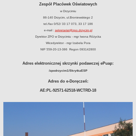
Zespół Placówek Oświatowych
Nieodpłatna Pomoc Prawna
NASZA GMINA
w Drzycimiu
Lokalizacja
86-140 Drzycim, ul.Broniewskiego 2
tel./fax 0/52/ 33 17 073, 33 17 186
Zadania publiczne
e-mail :
sekretariat@zpo.drzycim.pl
Plan ogólny
Dyrektor ZPO w Drzycimiu - mgr Iwona Różycka
System Informacji Przestrzennej
Wicedyrektor - mgr Izabela Pora
Planowanie przestrzenne
NIP 559-20-13-386 Regon 093142800
Strategie i programy
Adres elektronicznej skrzynki podawczej ePuap:
Organizacje pozarządowe
/zpodrzycim1/SkrytkaESP
Środowisko
Program Ochrony Środowiska
Adres do e-Doręczeń:
Decyzje środowiskowe
AE:PL-92571-62518-WCTRD-18
Karty informacyjne SIOS
Ochrona przyrody
Planowane pomiary pola elektromagnetycznego
Odpady komunalne
Rejestr działalności regulowanej