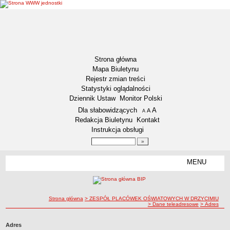
Strona główna
Mapa Biuletynu
Rejestr zmian treści
Statystyki oglądalności
Dziennik Ustaw
Monitor Polski
Menu dodatkowe
Dla słabowidzących
A
powiększ czcionkę
A
standardowy rozmiar czcionki
A
pomniejsz czcionkę
Redakcja Biuletynu
Kontakt
Instrukcja obsługi
Wyszukiwarka artykułów
Szukaj
MENU
Menu
DEKLARACJA DOSTĘPNOŚCI
AKTUALNOŚCI
Plan polowań zbiorowych
ścieżka nawigacji
Strona główna
> ZESPÓŁ PLACÓWEK OŚWIATOWYCH W DRZYCIMIU
> Dane teleadresowe
> Adres
Harmonogram odbioru odpadów na 2023 rok.
Konkursy ofert
Adres