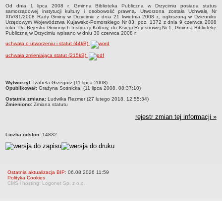
Od dnia 1 lipca 2008 r. Gminna Biblioteka Publiczna w Drzycimiu posiada status
Nieodpłatna Pomoc Prawna
samorządowej instytucji kultury i osobowość prawną. Utworzona została Uchwałą Nr
XIV/81/2008 Rady Gminy w Drzycimiu z dnia 21 kwietnia 2008 r., ogłoszoną w Dzienniku
NASZA GMINA
Urzędowym Województwa Kujawsko-Pomorskiego Nr 83, poz. 1372 z dnia 9 czerwca 2008
roku. Do Rejestru Gminnych Instytucji Kultury, do Księgi Rejestrowej Nr 1, Gminną Bibliotekę
Lokalizacja
Publiczną w Drzycimiu wpisano w dniu 30 czerwca 2008 r.
Zadania publiczne
uchwała o utworzeniu i statut (44kB)
Plan ogólny
uchwała zmieniająca statut (215kB)
System Informacji Przestrzennej
Planowanie przestrzenne
metryczka
Wytworzył:
Izabela Grzegorz (11 lipca 2008)
Opublikował:
Grażyna Sośnicka. (11 lipca 2008, 08:37:10)
Strategie i programy
Ostatnia zmiana:
Ludwika Rezmer (27 lutego 2018, 12:55:34)
Zmieniono:
Zmiana statutu
Organizacje pozarządowe
rejestr zmian tej informacji »
Środowisko
Program Ochrony Środowiska
Liczba odsłon:
14832
Decyzje środowiskowe
Karty informacyjne SIOS
Ochrona przyrody
Ostatnia aktualizacja BIP:
06.08.2026 11:59
Polityka Cookies
Planowane pomiary pola elektromagnetycznego
CMS i hosting: Logonet Sp. z o.o.
Odpady komunalne
Rejestr działalności regulowanej