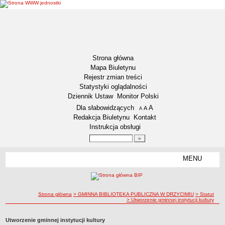
Strona główna
Mapa Biuletynu
Rejestr zmian treści
Statystyki oglądalności
Dziennik Ustaw
Monitor Polski
Menu dodatkowe
Dla słabowidzących
A
powiększ czcionkę
A
standardowy rozmiar czcionki
A
pomniejsz czcionkę
Redakcja Biuletynu
Kontakt
Instrukcja obsługi
Wyszukiwarka artykułów
Szukaj
MENU
Menu
DEKLARACJA DOSTĘPNOŚCI
AKTUALNOŚCI
Plan polowań zbiorowych
ścieżka nawigacji
Strona główna
> GMINNA BIBLIOTEKA PUBLICZNA W DRZYCIMIU
> Statut
> Utworzenie gminnej instytucji kultury
Harmonogram odbioru odpadów na 2023 rok.
Konkursy ofert
Utworzenie gminnej instytucji kultury